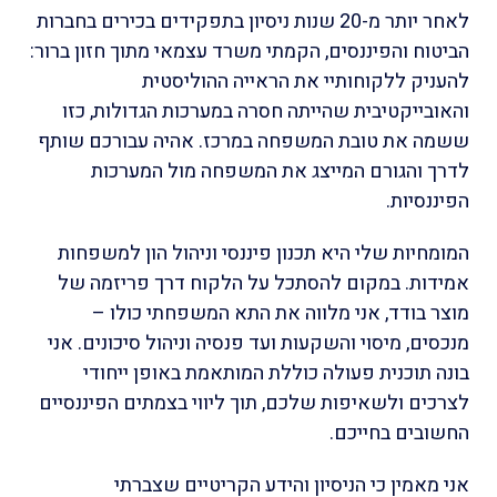
לאחר יותר מ-20 שנות ניסיון בתפקידים בכירים בחברות
הביטוח והפיננסים, הקמתי משרד עצמאי מתוך חזון ברור:
להעניק ללקוחותיי את הראייה ההוליסטית
והאובייקטיבית שהייתה חסרה במערכות הגדולות, כזו
ששמה את טובת המשפחה במרכז. אהיה עבורכם שותף
לדרך והגורם המייצג את המשפחה מול המערכות
הפיננסיות.
המומחיות שלי היא תכנון פיננסי וניהול הון למשפחות
אמידות. במקום להסתכל על הלקוח דרך פריזמה של
מוצר בודד, אני מלווה את התא המשפחתי כולו –
מנכסים, מיסוי והשקעות ועד פנסיה וניהול סיכונים. אני
בונה תוכנית פעולה כוללת המותאמת באופן ייחודי
לצרכים ולשאיפות שלכם, תוך ליווי בצמתים הפיננסיים
החשובים בחייכם.
אני מאמין כי הניסיון והידע הקריטיים שצברתי